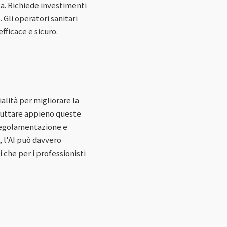
sa. Richiede investimenti
 Gli operatori sanitari
ficace e sicuro.
alità per migliorare la
sfruttare appieno queste
a regolamentazione e
, l'AI può davvero
i che per i professionisti