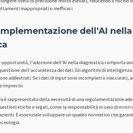
ungere livelli di precisione molto elevati, riducendo il rischio d
ttamenti inappropriati o inefficaci.
'implementazione dell'AI nella
ca
pportunità, l'adozione dell'AI nella diagnostica comporta anch
questione dell'accuratezza dei dati. Gli algoritmi di intelligenza 
sono addestrati. Se i dati di input sono incompleti o inaccurati, an
e imprecisi.
iva è rappresentata dalla necessità di una regolamentazione adeg
stioni etiche e legali, come la responsabilità in caso di errori d
azienti. È essenziale sviluppare un quadro normativo che garanti
ecnologia.