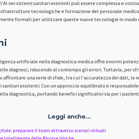
ll'AI nei sistemi sanitari esistenti può essere complessa e costo
di infrastrutture tecnologiche e formazione del personale medico.
nte formati per utilizzare queste nuove tecnologie in modo ef
ni
ligenza artificiale nella diagnostica medica offre enormi potenzi
delle diagnosi, riducendo al contempo gli errori. Tuttavia, per 
 affrontare una serie di sfide, tra cui l'accuratezza dei dati, l
i sanitari esistenti. Con un approccio equilibrato e responsabile
ella diagnostica, portando benefici significativi sia per i pazient
Leggi anche...
gitale: preparare il team attraverso scenari virtuali
 Intelligente delle Risorse Idriche