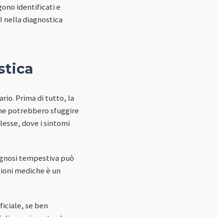
gono identificati e
I nella diagnostica
stica
rio. Prima di tutto, la
che potrebbero sfuggire
lesse, dove i sintomi
diagnosi tempestiva può
azioni mediche è un
ificiale, se ben