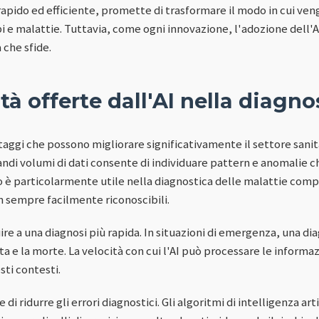
rapido ed efficiente, promette di trasformare il modo in cui ven
i e malattie. Tuttavia, come ogni innovazione, l'adozione dell'A
 che sfide.
à offerte dall'AI nella diagno
ntaggi che possono migliorare significativamente il settore sanita
randi volumi di dati consente di individuare pattern e anomalie 
 è particolarmente utile nella diagnostica delle malattie comp
n sempre facilmente riconoscibili.
uire a una diagnosi più rapida. In situazioni di emergenza, una 
vita e la morte. La velocità con cui l'AI può processare le inform
sti contesti.
 di ridurre gli errori diagnostici. Gli algoritmi di intelligenza art