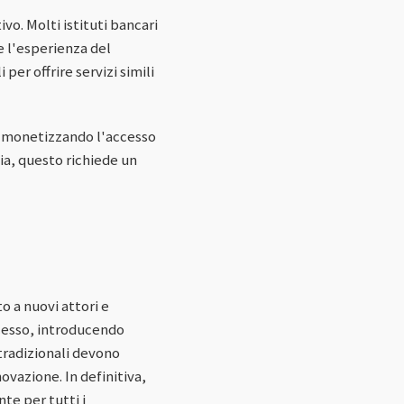
o. Molti istituti bancari
e l'esperienza del
er offrire servizi simili
I, monetizzando l'accesso
via, questo richiede un
o a nuovi attori e
cesso, introducendo
tradizionali devono
vazione. In definitiva,
te per tutti i