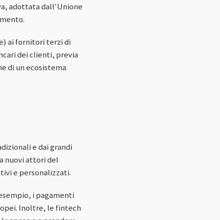
va, adottata dall'Unione
gamento.
ai fornitori terzi di
ari dei clienti, previa
one di un ecosistema
izionali e dai grandi
a nuovi attori del
ivi e personalizzati.
d esempio, i pagamenti
opei. Inoltre, le fintech