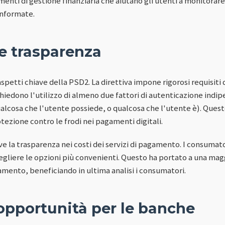
enti di gestione finanziaria che aiutano gli utenti a monitorare
 informate.
e trasparenza
aspetti chiave della PSD2. La direttiva impone rigorosi requisiti
ichiedono l'utilizzo di almeno due fattori di autenticazione ind
alcosa che l'utente possiede, o qualcosa che l'utente è). Que
tezione contro le frodi nei pagamenti digitali.
e la trasparenza nei costi dei servizi di pagamento. I consuma
cegliere le opzioni più convenienti. Questo ha portato a una mag
agamento, beneficiando in ultima analisi i consumatori.
opportunità per le banche