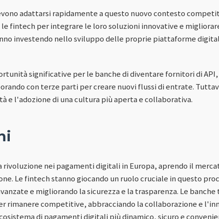
evono adattarsi rapidamente a questo nuovo contesto competitiv
e fintech per integrare le loro soluzioni innovative e migliorar
nno investendo nello sviluppo delle proprie piattaforme digitali p
rtunità significative per le banche di diventare fornitori di AP
aborando con terze parti per creare nuovi flussi di entrate. Tutta
 e l'adozione di una cultura più aperta e collaborativa.
ni
rivoluzione nei pagamenti digitali in Europa, aprendo il mercat
e. Le fintech stanno giocando un ruolo cruciale in questo pro
vanzate e migliorando la sicurezza e la trasparenza. Le banche 
r rimanere competitive, abbracciando la collaborazione e l'inno
cosistema di pagamenti digitali più dinamico, sicuro e convenien