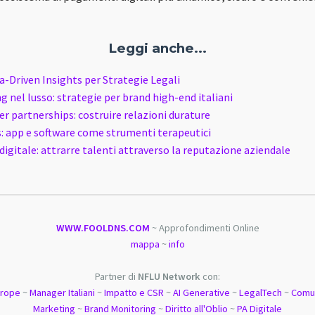
Leggi anche...
a-Driven Insights per Strategie Legali
 nel lusso: strategie per brand high-end italiani
r partnerships: costruire relazioni durature
s: app e software come strumenti terapeutici
igitale: attrarre talenti attraverso la reputazione aziendale
WWW.FOOLDNS.COM
~ Approfondimenti Online
mappa
~
info
Partner di
NFLU Network
con:
urope
~
Manager Italiani
~
Impatto e CSR
~
AI Generative
~
LegalTech
~
Comun
Marketing
~
Brand Monitoring
~
Diritto all'Oblio
~
PA Digitale