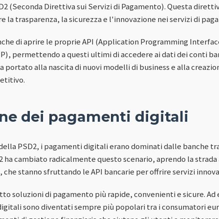
2 (Seconda Direttiva sui Servizi di Pagamento). Questa diretti
e la trasparenza, la sicurezza e l'innovazione nei servizi di pa
che di aprire le proprie API (Application Programming Interface) 
), permettendo a questi ultimi di accedere ai dati dei conti banc
 portato alla nascita di nuovi modelli di business e alla creazi
titivo.
ne dei pagamenti digitali
ella PSD2, i pagamenti digitali erano dominati dalle banche trad
SD2 ha cambiato radicalmente questo scenario, aprendo la strada 
che stanno sfruttando le API bancarie per offrire servizi innovat
tto soluzioni di pagamento più rapide, convenienti e sicure. A
 digitali sono diventati sempre più popolari tra i consumatori eur