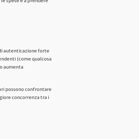
 le spese e a prendere
 di autenticazione forte
ipendenti (come qualcosa
sto aumenta
tori possono confrontare
giore concorrenza tra i