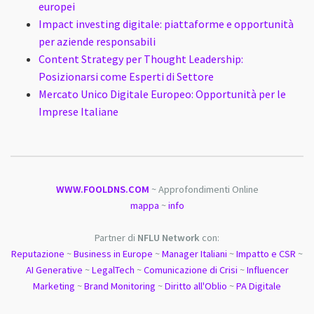
europei
Impact investing digitale: piattaforme e opportunità
per aziende responsabili
Content Strategy per Thought Leadership:
Posizionarsi come Esperti di Settore
Mercato Unico Digitale Europeo: Opportunità per le
Imprese Italiane
WWW.FOOLDNS.COM
~ Approfondimenti Online
mappa
~
info
Partner di
NFLU Network
con:
Reputazione
~
Business in Europe
~
Manager Italiani
~
Impatto e CSR
~
AI Generative
~
LegalTech
~
Comunicazione di Crisi
~
Influencer
Marketing
~
Brand Monitoring
~
Diritto all'Oblio
~
PA Digitale