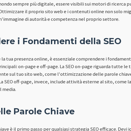
ondo sempre più digitale, essere visibili sui motori di ricerca può
ttimizzare il proprio sito web e i contenuti online non solo migli
un'immagine di autorità e competenza nel proprio settore.
re i Fondamenti della SEO
re la tua presenza online, è essenziale comprendere i fondamenti
rincipali: on-page e off-page. La SEO on-page riguarda tutte le 
e sul tuo sito web, come l'ottimizzazione delle parole chiave, 
 La SEO off-page, invece, include attività esterne al sito, come l
l media.
lle Parole Chiave
iave è il primo passo per qualsiasi strategia SEO efficace. Devi i