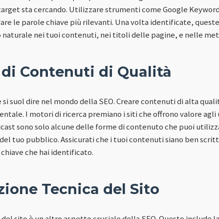
o target sta cercando. Utilizzare strumenti come Google Keywor
vare le parole chiave più rilevanti. Una volta identificate, ques
naturale nei tuoi contenuti, nei titoli delle pagine, e nelle met
di Contenuti di Qualità
 si suol dire nel mondo della SEO. Creare contenuti di alta qualit
tale. I motori di ricerca premiano i siti che offrono valore agli u
cast sono solo alcune delle forme di contenuto che puoi utilizza
l tuo pubblico. Assicurati che i tuoi contenuti siano ben scritti
 chiave che hai identificato.
ione Tecnica del Sito
del sito è un altro aspetto cruciale della SEO. Questo include la 