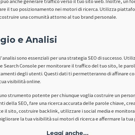
 può anche generare traffico verso il tuo sito web. Inoltre, un 
are il tuo posizionamento nei motori di ricerca. Utilizza piatt
costruire una comunità attorno al tuo brand personale.
gio e Analisi
 l'analisi sono essenziali per una strategia SEO di successo. Uti
 Search Console per monitorare il traffico del tuo sito, le paro
amenti degli utenti. Questi dati ti permetteranno di affinare c
ua visibilità online.
 uno strumento potente per chiunque voglia costruire un person
 della SEO, fare una ricerca accurata delle parole chiave, crea
il sito, costruire backlink, utilizzare i social media e monitorar
gliorare la tua visibilità sui motori di ricerca e affermare la tua
Leggi anche...