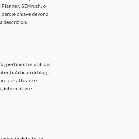
d Planner, SEMrush, o
te parole chiave devono
a descrizioni.
à, pertinenti e utili per
tenti. Articoli di blog,
re per attirare e
, informativi e
velocità del sito, la