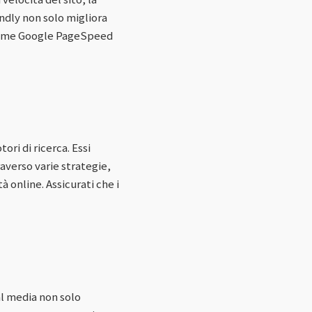
endly non solo migliora
i come Google PageSpeed
ori di ricerca. Essi
raverso varie strategie,
 online. Assicurati che i
al media non solo